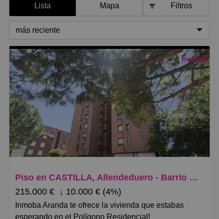
Lista
Mapa
Filtros
más reciente
más reciente
Menos reciente
Baratos
Caros
Pequeños
Grandes
Piso en CASTILLA, Allendeduero - Barrio de la Estación
215.000 €
↓
10.000 € (4%)
Inmoba Aranda te ofrece la vivienda que estabas
esperando en el Polígono Residencial!