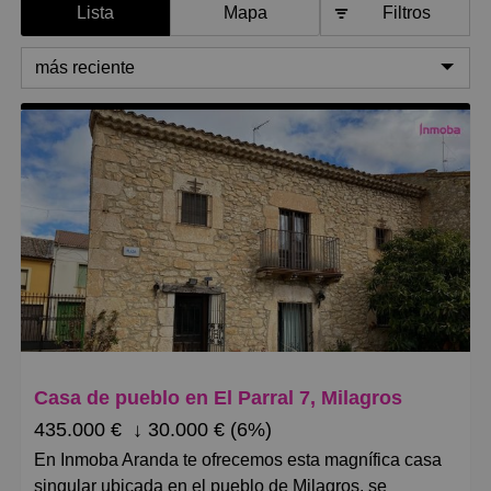
Lista
Mapa
Filtros
más reciente
más reciente
Menos reciente
Baratos
Caros
Pequeños
Grandes
Casa de pueblo en El Parral 7, Milagros
435.000 €
↓
30.000 € (6%)
En Inmoba Aranda te ofrecemos esta magnífica casa
singular ubicada en el pueblo de Milagros, se