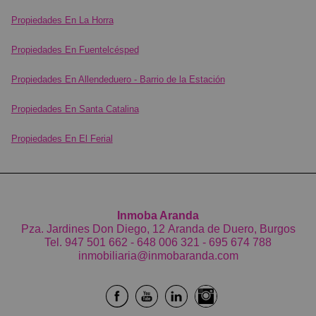
Propiedades En La Horra
Pequeña despensa ideal para almacenaje.
Propiedades En Fuentelcésped
Merendero totalmente equipado, perfecto para
Propiedades En Allendeduero - Barrio de la Estación
reuniones familiares y sociales, con todas las
comodidades necesarias para disfrutar en cualquier
Propiedades En Santa Catalina
época del año.
Propiedades En El Ferial
Planta principal
La zona más vivida y luminosa de la casa, compuesta
por:
Inmoba Aranda
Pza. Jardines Don Diego, 12 Aranda de Duero, Burgos
Acogedor porche de entrada.
Tel.
947 501 662
-
648 006 321
-
695 674 788
inmobiliaria@inmobaranda.com
Cocina completa, funcional y muy bien distribuida.
Salón-comedor amplio y luminoso.